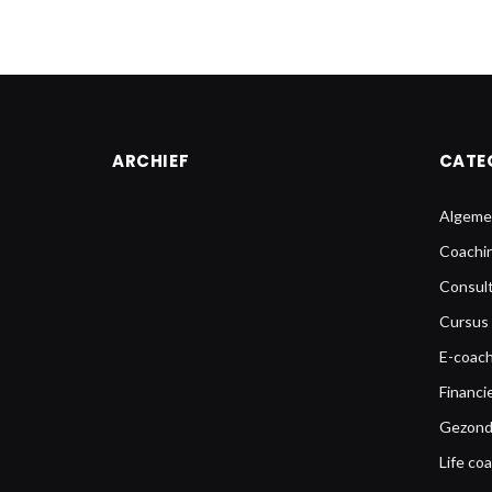
ARCHIEF
CATE
Algeme
Coachi
Consul
Cursus
E-coach
Financi
Gezond
Life co