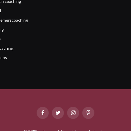
an coaching
l
emerscoaching
ng
e
oaching
ops
Facebook
Twitter
Instagram
Pinterest