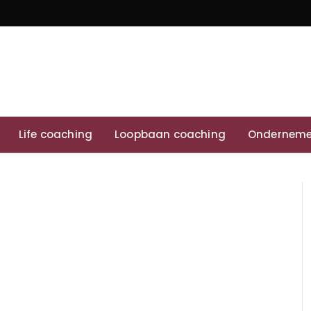
Life coaching
Loopbaan coaching
Onderneme