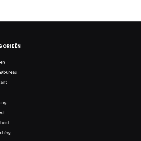
GORIEËN
en
ngbureau
tant
ing
eel
heid
aching